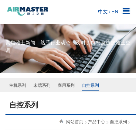
中文
/
EN
关于雅士空调
产品中心
核心竞争力
工程案例
客户服务
公司简介
主机系列
技术团队
洁净手术部
联系雅士
雅之史
末端系列
创意求新
洁净厂房
聚焦雅士新闻，熟悉行业动态，及时了解您身边的雅士空
调
资质荣誉
商用系列
技术优势
企业文化
自控系列
人才招聘
主机系列
末端系列
商用系列
自控系列
联系雅士
自控系列
网站首页
>
产品中心
>
自控系列
>