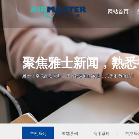
网站首页
聚焦雅士新闻，熟悉
雅士：空气品质大师，几十年来匠心专注，只为不负所托！
主机系列
末端系列
商用系列
自控系