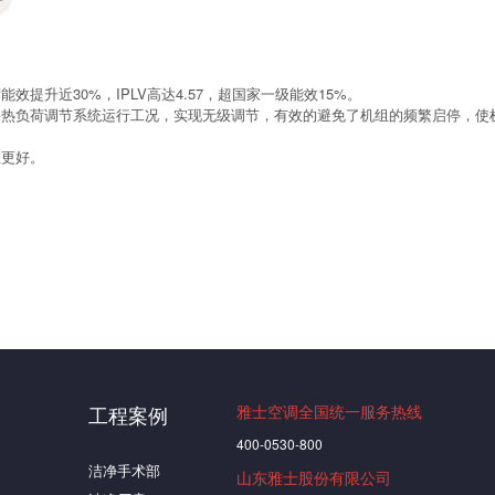
升近30%，IPLV高达4.57，超国家一级能效15%。
要热负荷调节系统运行工况，实现无级调节，有效的避免了机组的频繁启停，使
性更好。
工程案例
雅士空调全国统一服务热线
400-0530-800
洁净手术部
山东雅士股份有限公司