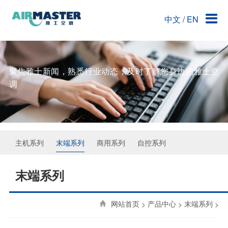
中文
/
EN
关于雅士空调
产品中心
核心竞争力
工程案例
客户服务
公司简介
主机系列
技术团队
洁净手术部
联系雅士
雅之史
末端系列
创意求新
洁净厂房
聚焦雅士新闻，熟悉行业动态，及时了解您身边的雅士空
调
资质荣誉
商用系列
技术优势
企业文化
自控系列
人才招聘
主机系列
末端系列
商用系列
自控系列
联系雅士
末端系列
网站首页
>
产品中心
>
末端系列
>