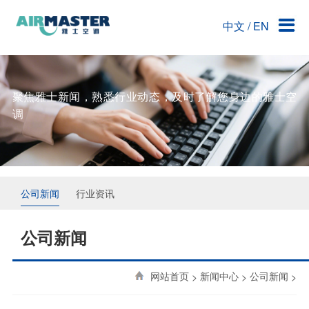
中文
/
EN
关于雅士空调
产品中心
核心竞争力
工程案例
客户服务
公司简介
主机系列
技术团队
洁净手术部
联系雅士
雅之史
末端系列
创意求新
洁净厂房
聚焦雅士新闻，熟悉行业动态，及时了解您身边的雅士空
调
资质荣誉
商用系列
技术优势
企业文化
自控系列
人才招聘
公司新闻
行业资讯
联系雅士
公司新闻
网站首页
>
新闻中心
>
公司新闻
>